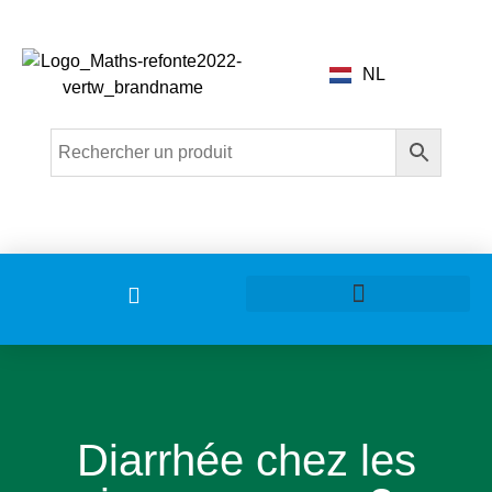
NL
Problèmes d’élevage
Diarrhée chez les