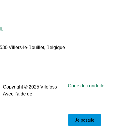
l
30 Villers-le-Bouillet, Belgique
info@vilofoss.be
+32 (0)4
Code de conduite
Copyright © 2025 Vilofoss
Avec l’aide de
TechTurn
SRL
Je postule