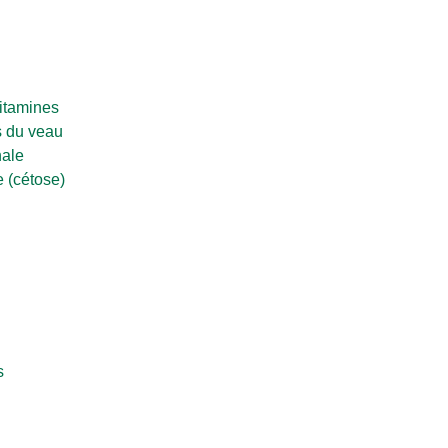
itamines
 du veau
nale
 (cétose)
s