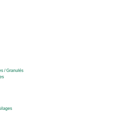
s / Granulés
es
silages