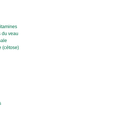
itamines
 du veau
nale
 (cétose)
s