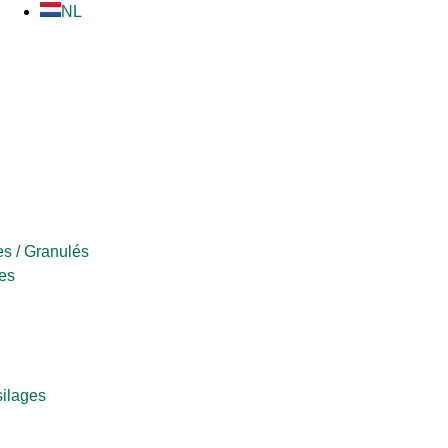
NL
s / Granulés
es
silages