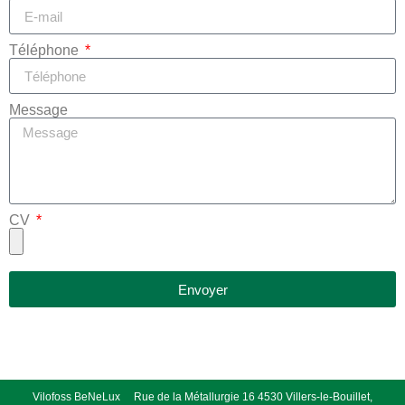
Téléphone
Message
CV
Envoyer
Vilofoss BeNeLux Rue de la Métallurgie 16 4530 Villers-le-Bouillet,