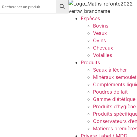
Espèces
Bovins
Veaux
Ovins
Chevaux
Volailles
Produits
Seaux à lécher
Minéraux semoulett
Compléments liqui
Poudres de lait
Gamme diététique
Produits d’hygiène
Produits spécifiqu
Conservateurs d’en
Matières première
Private Label / MDD