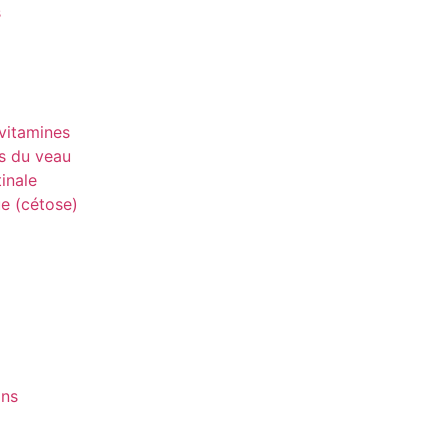
s
vitamines
s du veau
inale
e (cétose)
ons