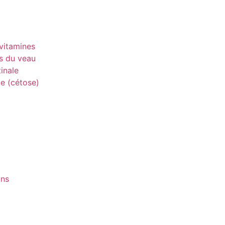
vitamines
s du veau
inale
e (cétose)
ons