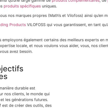
insi qu’une large gamme de
produits complémentaires
, de
es
produits spécifiques
uniques.
sous nos marques propres (Math’s et Vilofoss) ainsi qu’en m
ding Products
VILOFOSS qui vous garantissent, en tant qu’ag
us employons également certains des meilleurs experts en 
pertise locale, et nous voulons vous aider, vous, nos clien
 vous avez besoin.
jectifs
es
 manière durable est
r nos clients, le monde qui
et les générations futures.
f est de créer des outils, des