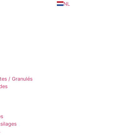
NL
es / Granulés
des
es
silages
s