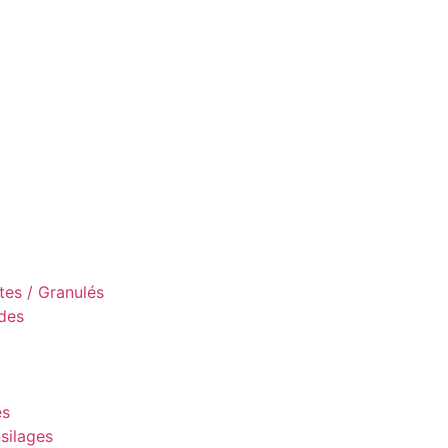
es / Granulés
des
es
silages