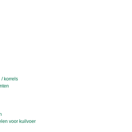
/ korrels
nten
n
en voor kuilvoer