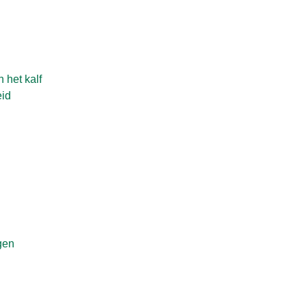
 het kalf
id
ngen