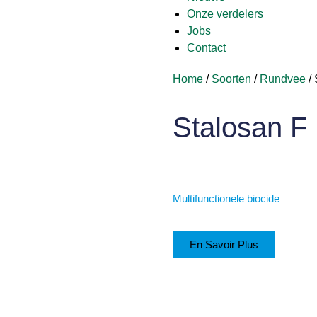
Onze verdelers
Jobs
Contact
Home
/
Soorten
/
Rundvee
/ 
Stalosan F
Multifunctionele biocide
En Savoir Plus