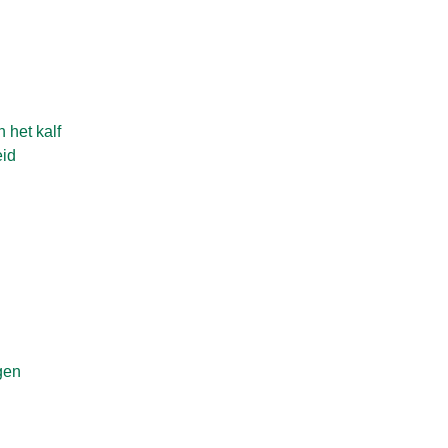
 het kalf
id
ngen