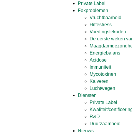
Private Label
Fokproblemen
Vruchtbaarheid
Hittestress
Voedingstekorten
De eerste weken van
Maagdarmgezondhe
Energiebalans
Acidose
Immuniteit
Mycotoxinen
Kalveren
Luchtwegen
Diensten
Private Label
Kwaliteit/certificeri
R&D
Duurzaamheid
Nieuws