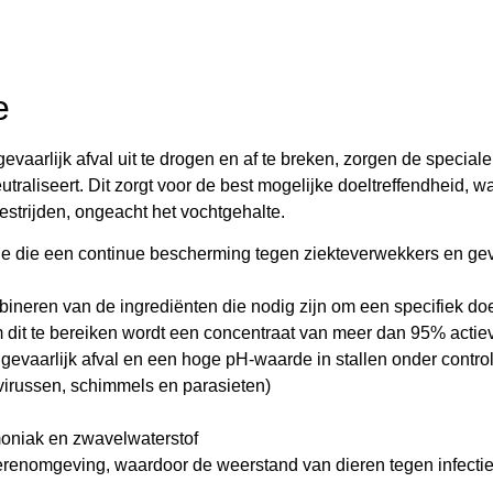
e
arlijk afval uit te drogen en af te breken, zorgen de speciale 
raliseert. Dit zorgt voor de best mogelijke doeltreffendheid, w
estrijden, ongeacht het vochtgehalte.
ide die een continue bescherming tegen ziekteverwekkers en gev
mbineren van de ingrediënten die nodig zijn om een specifiek doe
Om dit te bereiken wordt een concentraat van meer dan 95% actie
 gevaarlijk afval en een hoge pH-waarde in stallen onder contro
 virussen, schimmels en parasieten)
mmoniak en zwavelwaterstof
dierenomgeving, waardoor de weerstand van dieren tegen infecti