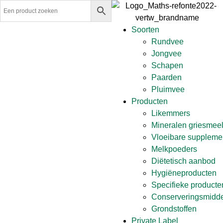
Soorten
Rundvee
Jongvee
Schapen
Paarden
Pluimvee
Producten
Likemmers
Mineralen griesmeel 
Vloeibare suppleme
Melkpoeders
Diëtetisch aanbod
Hygiëneproducten
Specifieke producte
Conserveringsmiddel
Grondstoffen
Private Label