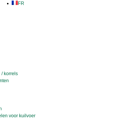
FR
/ korrels
nten
n
en voor kuilvoer