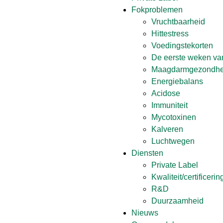
Fokproblemen
Vruchtbaarheid
Hittestress
Voedingstekorten
De eerste weken van
Maagdarmgezondhe
Energiebalans
Acidose
Immuniteit
Mycotoxinen
Kalveren
Luchtwegen
Diensten
Private Label
Kwaliteit/certificeri
R&D
Duurzaamheid
Nieuws