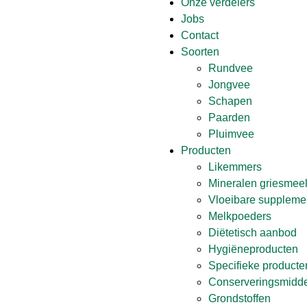
Onze verdelers
Jobs
Contact
Soorten
Rundvee
Jongvee
Schapen
Paarden
Pluimvee
Producten
Likemmers
Mineralen griesmeel 
Vloeibare suppleme
Melkpoeders
Diëtetisch aanbod
Hygiëneproducten
Specifieke producte
Conserveringsmiddel
Grondstoffen