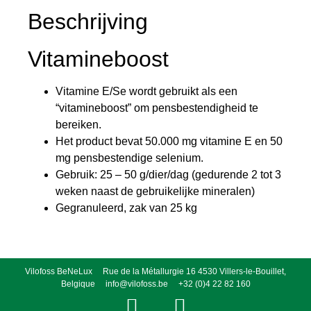
Beschrijving
Vitamineboost
Vitamine E/Se wordt gebruikt als een
“vitamineboost” om pensbestendigheid te
bereiken.
Het product bevat 50.000 mg vitamine E en 50
mg pensbestendige selenium.
Gebruik: 25 – 50 g/dier/dag (gedurende 2 tot 3
weken naast de gebruikelijke mineralen)
Gegranuleerd, zak van 25 kg
Vilofoss BeNeLux Rue de la Métallurgie 16 4530 Villers-le-Bouillet,
Belgique
info@vilofoss.be
+32 (0)4 22 82 160