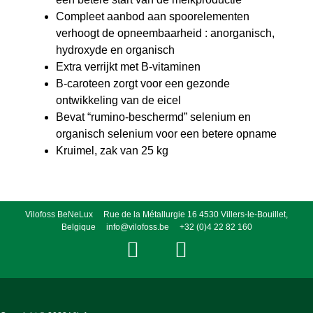
Compleet aanbod aan spoorelementen
verhoogt de opneembaarheid : anorganisch,
hydroxyde en organisch
Extra verrijkt met B-vitaminen
B-caroteen zorgt voor een gezonde
ontwikkeling van de eicel
Bevat “rumino-beschermd” selenium en
organisch selenium voor een betere opname
Kruimel, zak van 25 kg
Vilofoss BeNeLux Rue de la Métallurgie 16 4530 Villers-le-Bouillet,
Belgique
info@vilofoss.be
+32 (0)4 22 82 160