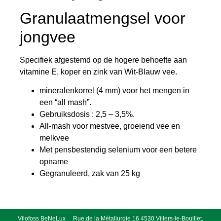
Granulaatmengsel voor
jongvee
Specifiek afgestemd op de hogere behoefte aan
vitamine E, koper en zink van Wit-Blauw vee.
mineralenkorrel (4 mm) voor het mengen in
een “all mash”.
Gebruiksdosis : 2,5 – 3,5%.
All-mash voor mestvee, groeiend vee en
melkvee
Met pensbestendig selenium voor een betere
opname
Gegranuleerd, zak van 25 kg
Vilofoss BeNeLux Rue de la Métallurgie 16 4530 Villers-le-Bouillet,