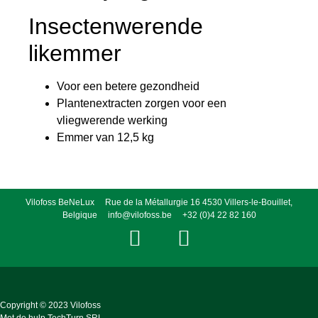
Insectenwerende
likemmer
Voor een betere gezondheid
Plantenextracten zorgen voor een
vliegwerende werking
Emmer van 12,5 kg
Vilofoss BeNeLux Rue de la Métallurgie 16 4530 Villers-le-Bouillet,
Belgique
info@vilofoss.be
+32 (0)4 22 82 160
Copyright © 2023 Vilofoss
Met de hulp
TechTurn SRL