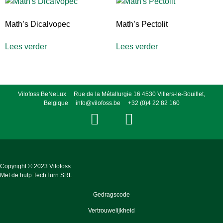
Math’s Dicalvopec
Math’s Pectolit
Lees verder
Lees verder
Vilofoss BeNeLux Rue de la Métallurgie 16 4530 Villers-le-Bouillet,
Belgique
info@vilofoss.be
+32 (0)4 22 82 160
Copyright © 2023 Vilofoss
Met de hulp
TechTurn SRL
Gedragscode
Vertrouwelijkheid